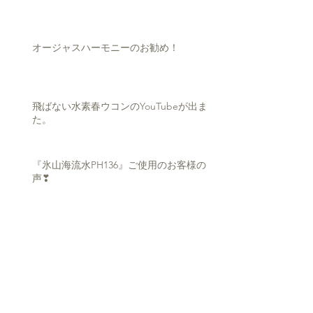
オージャスハーモニーのお勧め！
飛ばない水素春ウコンのYouTubeが出まし
た。
『氷山海流水PH136』ご使用のお客様の
声❣
ミネラ２１を使い安全な水を飲みましょ
う。
アーカイブ