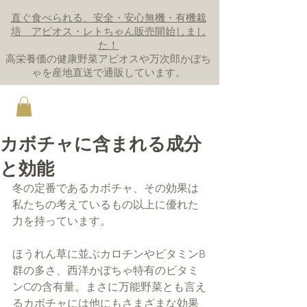
直ぐ食べられる、安全・安心無機・有機栽
培 アピオス・レトちゃん販売開始しまし
た！
高栄養価の健康野菜アピオスや万次郎かぼち
ゃを産地直送で通販しています。
カボチャに含まれる成分
と効能
冬の定番であるカボチャ、その効果は
私たちの考えているもの以上に優れた
力を持っています。
ほうれん草に並ぶカロチンやビタミンB
群の多さ、西洋かぼちゃ特有のビタミ
ンCの含有量。まさに万能野菜とも言え
るカボチャには他にもさまざまな効果