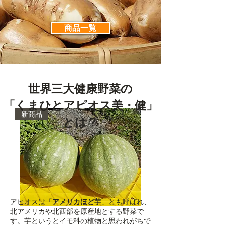
商品一覧
世界三大健康野菜の
「くまひとアピオス美・健」
新商品
とは？
アピオスは「
アメリカほど芋
」とも呼ばれ、
【2
北アメリカや北西部を原産地とする野菜で
個
す。芋というとイモ科の植物と思われがちで
セ