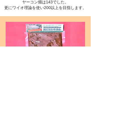
ヤーコン畑は143でした。
更にワイオ理論を使い200以上を目指します。
万次郎かぼちゃ皮ごとレトル
ト（1個・5個・10個）
価
¥750
格