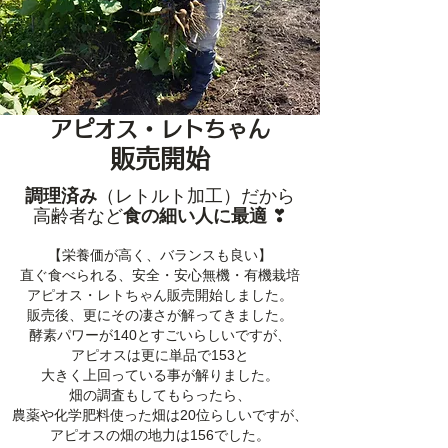
アピオス・レトちゃん
販売開始
調理済み
（レトルト加工）だから
高齢者など
食の細い人に最適
❣
【栄養価が高く、バランスも良い】
直ぐ食べられる、安全・安心無機・有機栽培
アピオス・レトちゃん販売開始しました。
販売後、更にその凄さが解ってきました。
酵素パワーが140とすごいらしいですが、
アピオスは更に単品で153と
大きく上回っている事が解りました。
畑の調査もしてもらったら、
農薬や化学肥料使った畑は20位らしいですが、
アピオスの畑の地力は156でした。