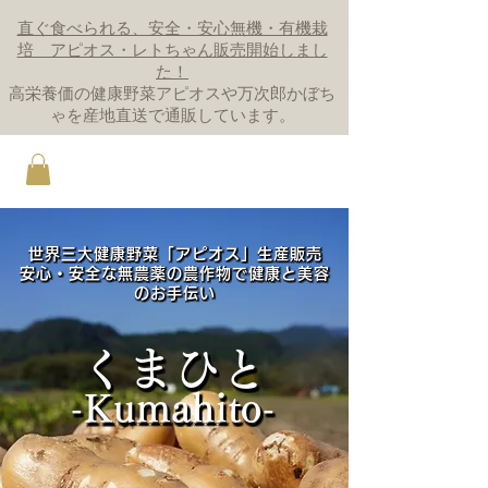
直ぐ食べられる、安全・安心無機・有機栽
培 アピオス・レトちゃん販売開始しまし
た！
高栄養価の健康野菜アピオスや万次郎かぼち
ゃを産地直送で通販しています。
世界三大健康野菜「アピオス」生産販売
世界三大健康野菜「アピオス」生産販売
安心・安全な無農薬の農作物で健康と美容
安心・安全な無農薬の農作物で健康と美容
のお手伝い
のお手伝い
​く
まひと
​く
まひと
-Kumahito-
-Kumahito-