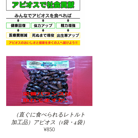
（直ぐに食べられるレトルト
加工品）アピオス（1袋・4袋）
価
¥850
格