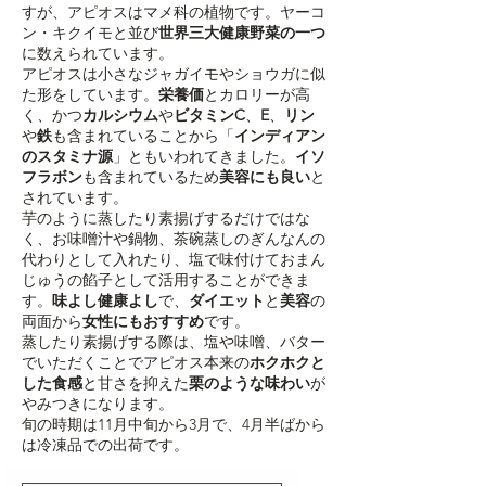
もっと見る
すが、アピオスはマメ科の植物です。ヤーコ
ッ
ト
ン・キクイモと並び
世界三大健康野菜の一つ
で
に数えられています。
の
アピオスは小さなジャガイモやショウガに似
販
売
た形をしています。
栄養価
とカロリーが高
（重
く、かつ
カルシウム
や
ビタミンC
、
E
、
リン
量
や
鉄
も含まれていることから「
インディアン
約
2kg）】
のスタミナ源
」ともいわれてきました。
イソ
白
フラボン
も含まれているため
美容にも良い
と
宝
されています。
カ
ボ
芋のように蒸したり素揚げするだけではな
チ
く、お味噌汁や鍋物、茶碗蒸しのぎんなんの
ャ
【ホ
代わりとして入れたり、塩で味付けておまん
ク
じゅうの餡子として活用することができま
ホ
す。
味よし健康よし
で、
ダイエット
と
美容
の
ク
タ
両面から
女性にもおすすめ
です。
イ
蒸したり素揚げする際は、塩や味噌、バター
プ】
でいただくことでアピオス本来の
ホクホクと
した食感
と甘さを抑えた
栗のような味わい
が
やみつきになります。
旬の時期は11月中旬から3月で、4月半ばから
は冷凍品での出荷です。