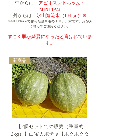
中からは：
アピオスレトちゃん・
MINETA21
外からは：
氷山海流水（PH136）※
※MINERA21で作った最高級のミネラル水です。お好み
に薄めてご使用ください。
すごく肌が綺麗になったと喜ばれていま
す。
新商品
【2個セットでの販売（重量約
2kg）】白宝カボチャ【ホクホクタ