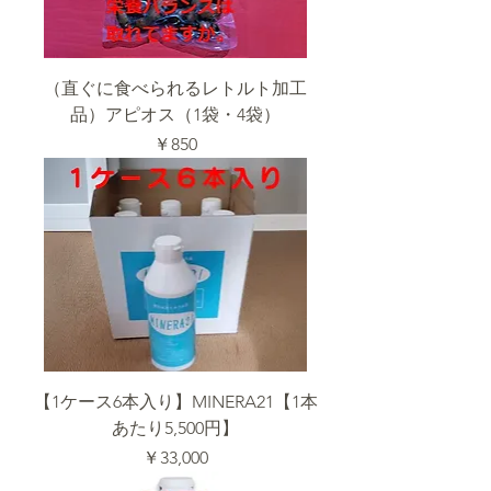
（直ぐに食べられるレトルト加工
品）アピオス（1袋・4袋）
価格
￥850
【1ケース6本入り】MINERA21【1本
あたり5,500円】
価格
￥33,000