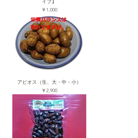
イプ】
価格
￥1,000
アピオス（生、大・中・小）
価格
￥2,900