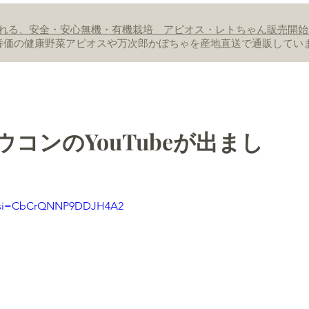
れる、安全・安心無機・有機栽培 アピオス・レトちゃん販売開始
養価の健康野菜アピオスや万次郎かぼちゃを産地直送で通販してい
その他の商品
新着情報
商品一覧
お客様の声
会社概要
コンのYouTubeが出まし
t8?si=CbCrQNNP9DDJH4A2