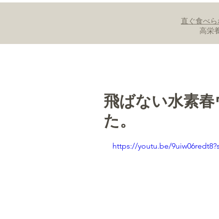
直ぐ食べら
高栄
トップページ
飛ばない水素春ウ
た。
https://youtu.be/9uiw06red