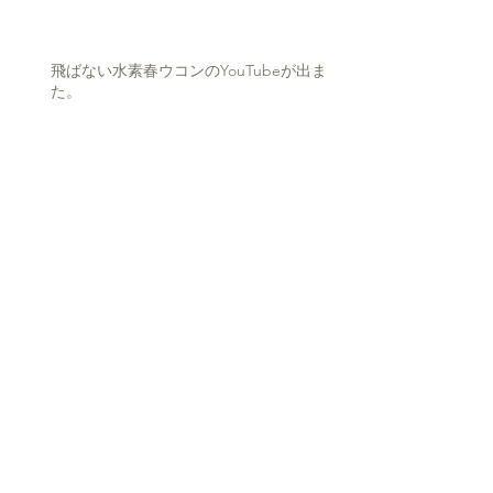
飛ばない水素春ウコンのYouTubeが出まし
た。
『氷山海流水PH136』ご使用のお客様の
声❣
ミネラ２１を使い安全な水を飲みましょ
う。
アーカイブ
2025年5月
（1）
1件の記事
2024年3月
（1）
1件の記事
2024年1月
（4）
4件の記事
2023年11月
（3）
3件の記事