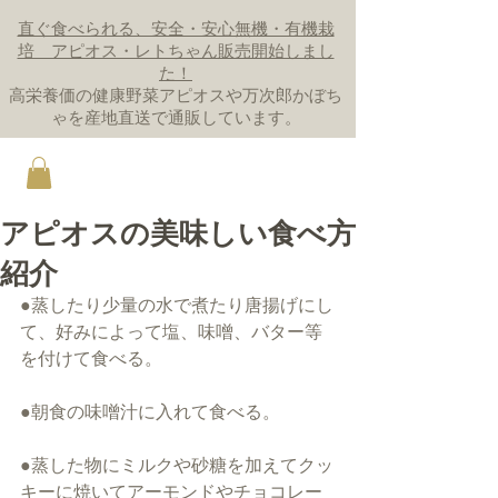
直ぐ食べられる、安全・安心無機・有機栽
培 アピオス・レトちゃん販売開始しまし
た！
高栄養価の健康野菜アピオスや万次郎かぼち
ゃを産地直送で通販しています。
アピオスの美味しい食べ方
紹介
●蒸したり少量の水で煮たり唐揚げにし
て、好みによって塩、味噌、バター等
を付けて食べる。
●朝食の味噌汁に入れて食べる。
●蒸した物にミルクや砂糖を加えてクッ
キーに焼いてアーモンドやチョコレー